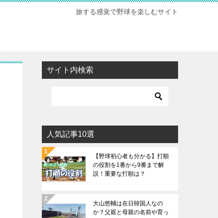
旅する感覚で野球を楽しむサイト
サイト内検索
人気記事10選
【野球初心者も分かる】打順
の役割を1番から9番まで解
説！重要な打順は？
大山悠輔は在日韓国人なの
か？父親と母親の名前や育っ