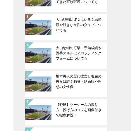
てきた家族環境についても
大山悠輔に彼女はいる？結婚
観や好きな女性のタイプにつ
いても
大山悠輔の打撃・守備成績や
野手スキルは？バッティング
フォームについても
坂本勇人の歴代彼女と現在の
彼女は誰？独身・結婚観や理
想の女性像
【野球】ツーシームの握り
方・投げ方のコツを画像付き
で徹底解説！