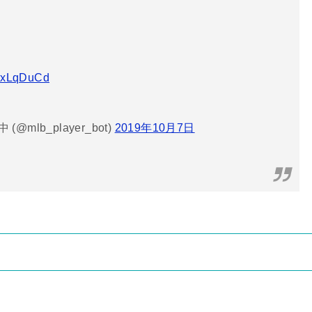
tKxLqDuCd
mlb_player_bot)
2019年10月7日