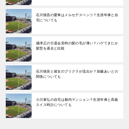
石川慎吾の愛車はメルセデスベンツ？生涯年俸と自
宅についても
攝津正の引退会見時の髪の毛が薄い？ハゲてきたか
髪型を過去と比較
石川慎吾と彼女のプリクラが流出か？加藤あいとの
関係についても
小川泰弘の自宅は都内マンション？生涯年俸と高級
スイス時計についても