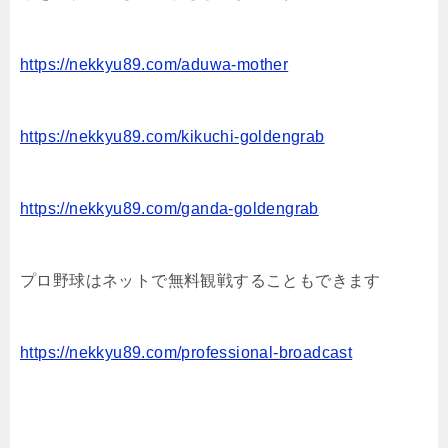
https://nekkyu89.com/aduwa-mother
https://nekkyu89.com/kikuchi-goldengrab
https://nekkyu89.com/ganda-goldengrab
プロ野球はネットで無料観戦することもできます
https://nekkyu89.com/professional-broadcast