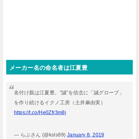
メーカー名の命名者は江夏豊
名付け親は江夏豊。“誠”を信念に「誠グローブ」
を作り続けるイクノ工房（土井麻由実）
https://t.co/He0Zfr3m8j
— らぶさん (@ksls89)
January 8, 2019