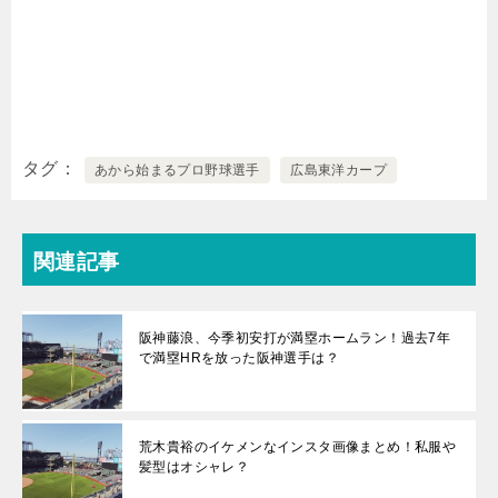
タグ
あから始まるプロ野球選手
広島東洋カープ
関連記事
阪神藤浪、今季初安打が満塁ホームラン！過去7年
で満塁HRを放った阪神選手は？
荒木貴裕のイケメンなインスタ画像まとめ！私服や
髪型はオシャレ？