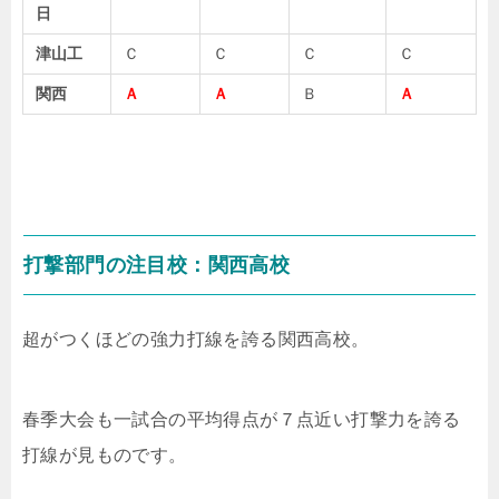
日
津山工
Ｃ
Ｃ
Ｃ
Ｃ
関西
Ａ
Ａ
Ｂ
Ａ
打撃部門の注目校：関西高校
超がつくほどの強力打線を誇る関西高校。
春季大会も一試合の平均得点が７点近い打撃力を誇る
打線が見ものです。