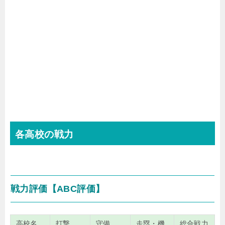
各高校の戦力
戦力評価【ABC評価】
高校名
打撃
守備
走塁・機
総合戦力