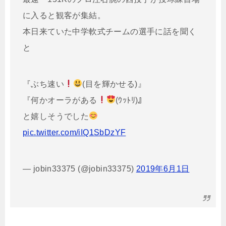
に入ると観客が集結。
本日来ていた中学軟式チームの選手に話を聞く
と
『ぶち速い
(目を輝かせる)』
『何かオーラがある
(ｳｯﾄﾘ)』
と嬉しそうでした
pic.twitter.com/iIQ1SbDzYF
— jobin33375 (@jobin33375)
2019年6月1日