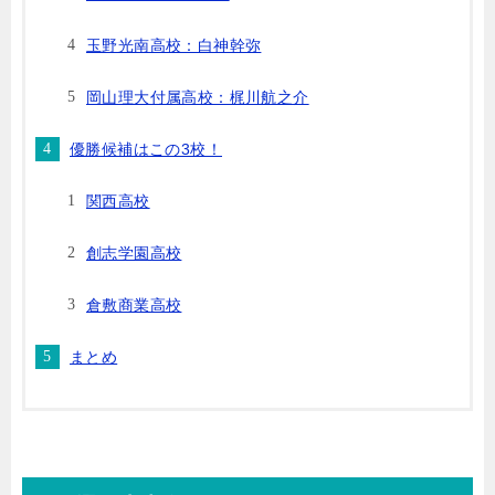
玉野光南高校：白神幹弥
岡山理大付属高校：梶川航之介
優勝候補はこの3校！
関西高校
創志学園高校
倉敷商業高校
まとめ