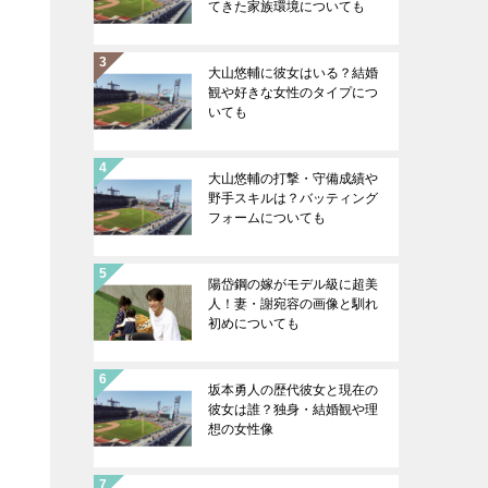
てきた家族環境についても
大山悠輔に彼女はいる？結婚
観や好きな女性のタイプにつ
いても
大山悠輔の打撃・守備成績や
野手スキルは？バッティング
フォームについても
陽岱鋼の嫁がモデル級に超美
人！妻・謝宛容の画像と馴れ
初めについても
坂本勇人の歴代彼女と現在の
彼女は誰？独身・結婚観や理
想の女性像