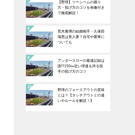
【野球】ツーシームの握り
方・投げ方のコツを画像付き
で徹底解説！
荒木雅博の結婚相手・久保田
瑞恵は美人妻？自宅や愛車に
ついても
アンダースローの最速記録は
誰!?150㎞近い球速を誇る投
手の投げ方のコツ
野球のフォースアウトの意味
とは？【タッチアウトとの違
いやルールを解説！】