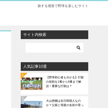
旅する感覚で野球を楽しむサイト
サイト内検索
人気記事10選
【野球初心者も分かる】打順
の役割を1番から9番まで解
説！重要な打順は？
大山悠輔は在日韓国人なの
か？父親と母親の名前や育っ