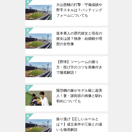
大山悠輔の打撃・守備成績や
野手スキルは？バッティング
フォームについても
坂本勇人の歴代彼女と現在の
彼女は誰？独身・結婚観や理
想の女性像
【野球】ツーシームの握り
方・投げ方のコツを画像付き
で徹底解説！
陽岱鋼の嫁がモデル級に超美
人！妻・謝宛容の画像と馴れ
初めについても
振り逃げ【正しいルールと
は？】成立条件や三振との違
いも徹底解説