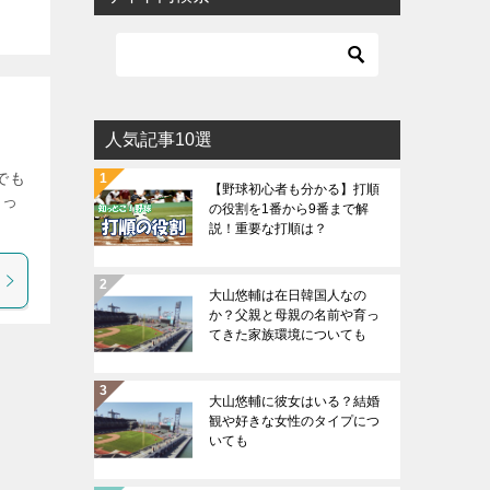
人気記事10選
でも
【野球初心者も分かる】打順
もっ
の役割を1番から9番まで解
説！重要な打順は？
大山悠輔は在日韓国人なの
か？父親と母親の名前や育っ
てきた家族環境についても
大山悠輔に彼女はいる？結婚
観や好きな女性のタイプにつ
いても