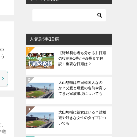
人気記事10選
「中
【野球初心者も分かる】打順
いう
の役割を1番から9番まで解
説！重要な打順は？
大山悠輔は在日韓国人なの
か？父親と母親の名前や育っ
てきた家族環境についても
大山悠輔に彼女はいる？結婚
観や好きな女性のタイプにつ
いても
て、
中継