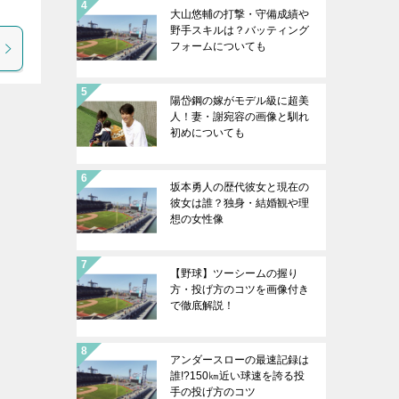
大山悠輔の打撃・守備成績や
野手スキルは？バッティング
フォームについても
陽岱鋼の嫁がモデル級に超美
人！妻・謝宛容の画像と馴れ
初めについても
坂本勇人の歴代彼女と現在の
彼女は誰？独身・結婚観や理
想の女性像
【野球】ツーシームの握り
方・投げ方のコツを画像付き
で徹底解説！
アンダースローの最速記録は
誰!?150㎞近い球速を誇る投
手の投げ方のコツ