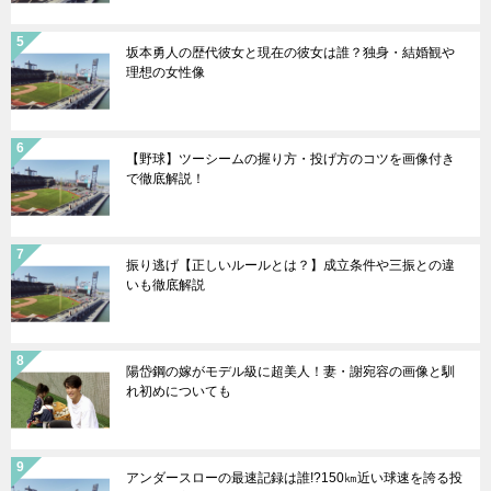
坂本勇人の歴代彼女と現在の彼女は誰？独身・結婚観や
理想の女性像
【野球】ツーシームの握り方・投げ方のコツを画像付き
で徹底解説！
振り逃げ【正しいルールとは？】成立条件や三振との違
いも徹底解説
陽岱鋼の嫁がモデル級に超美人！妻・謝宛容の画像と馴
れ初めについても
アンダースローの最速記録は誰!?150㎞近い球速を誇る投