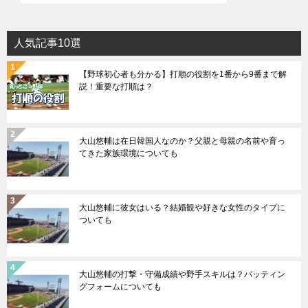
人気記事10選
【野球初心者も分かる】打順の役割を1番から9番まで解
説！重要な打順は？
大山悠輔は在日韓国人なのか？父親と母親の名前や育っ
てきた家族環境についても
大山悠輔に彼女はいる？結婚観や好きな女性のタイプに
ついても
大山悠輔の打撃・守備成績や野手スキルは？バッティン
グフォームについても