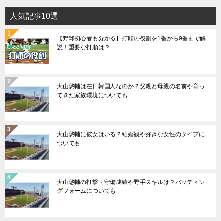
人気記事10選
【野球初心者も分かる】打順の役割を1番から9番まで解
説！重要な打順は？
大山悠輔は在日韓国人なのか？父親と母親の名前や育っ
てきた家族環境についても
大山悠輔に彼女はいる？結婚観や好きな女性のタイプに
ついても
大山悠輔の打撃・守備成績や野手スキルは？バッティン
グフォームについても