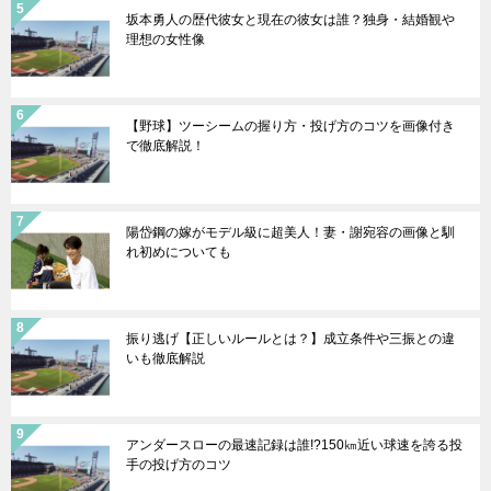
坂本勇人の歴代彼女と現在の彼女は誰？独身・結婚観や
理想の女性像
【野球】ツーシームの握り方・投げ方のコツを画像付き
で徹底解説！
陽岱鋼の嫁がモデル級に超美人！妻・謝宛容の画像と馴
れ初めについても
振り逃げ【正しいルールとは？】成立条件や三振との違
いも徹底解説
アンダースローの最速記録は誰!?150㎞近い球速を誇る投
手の投げ方のコツ