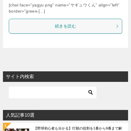
[chat face=”yagyu.png” name=”ヤギュウくん” align=”left”
border=”green̶ […]
続きを読む
サイト内検索
人気記事10選
【野球初心者も分かる】打順の役割を1番から9番まで解