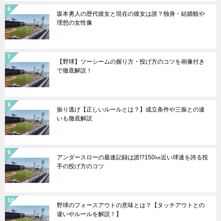
坂本勇人の歴代彼女と現在の彼女は誰？独身・結婚観や
理想の女性像
【野球】ツーシームの握り方・投げ方のコツを画像付き
で徹底解説！
振り逃げ【正しいルールとは？】成立条件や三振との違
いも徹底解説
アンダースローの最速記録は誰!?150㎞近い球速を誇る投
手の投げ方のコツ
野球のフォースアウトの意味とは？【タッチアウトとの
違いやルールを解説！】