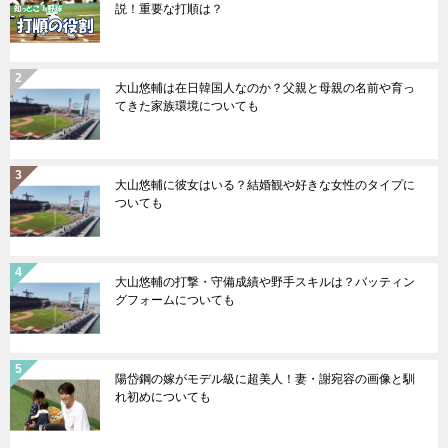
説！重要な打順は？
大山悠輔は在日韓国人なのか？父親と母親の名前や育っ
てきた家族環境についても
大山悠輔に彼女はいる？結婚観や好きな女性のタイプに
ついても
大山悠輔の打撃・守備成績や野手スキルは？バッティン
グフォームについても
陽岱鋼の嫁がモデル級に超美人！妻・謝宛容の画像と馴
れ初めについても