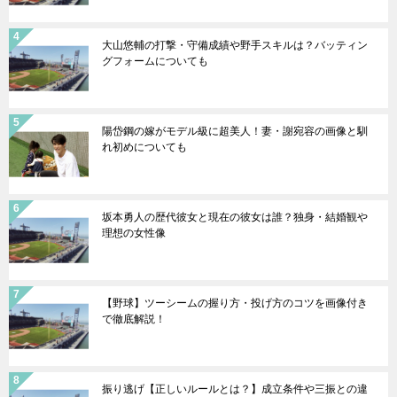
大山悠輔の打撃・守備成績や野手スキルは？バッティン
グフォームについても
陽岱鋼の嫁がモデル級に超美人！妻・謝宛容の画像と馴
れ初めについても
坂本勇人の歴代彼女と現在の彼女は誰？独身・結婚観や
理想の女性像
【野球】ツーシームの握り方・投げ方のコツを画像付き
で徹底解説！
振り逃げ【正しいルールとは？】成立条件や三振との違