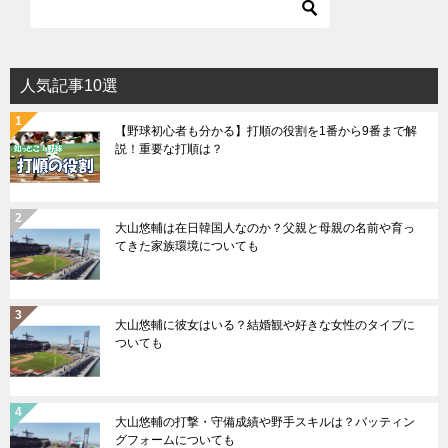
人気記事10選
【野球初心者も分かる】打順の役割を1番から9番まで解
説！重要な打順は？
大山悠輔は在日韓国人なのか？父親と母親の名前や育っ
てきた家族環境についても
大山悠輔に彼女はいる？結婚観や好きな女性のタイプに
ついても
大山悠輔の打撃・守備成績や野手スキルは？バッティン
グフォームについても