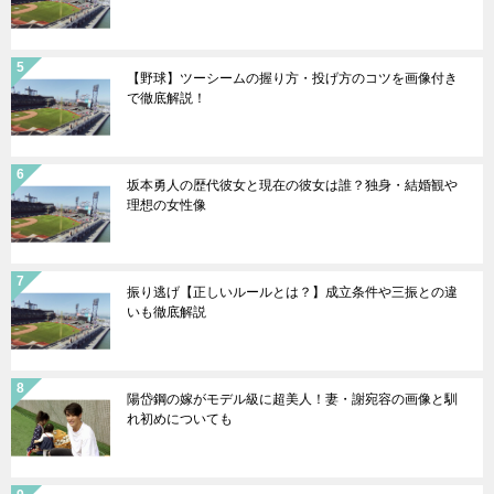
【野球】ツーシームの握り方・投げ方のコツを画像付き
で徹底解説！
坂本勇人の歴代彼女と現在の彼女は誰？独身・結婚観や
理想の女性像
振り逃げ【正しいルールとは？】成立条件や三振との違
いも徹底解説
陽岱鋼の嫁がモデル級に超美人！妻・謝宛容の画像と馴
れ初めについても