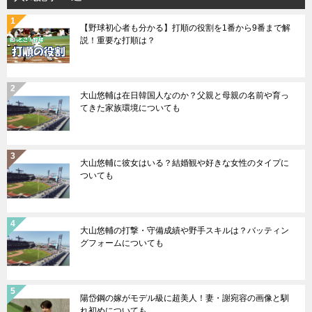
【野球初心者も分かる】打順の役割を1番から9番まで解
説！重要な打順は？
大山悠輔は在日韓国人なのか？父親と母親の名前や育っ
てきた家族環境についても
大山悠輔に彼女はいる？結婚観や好きな女性のタイプに
ついても
大山悠輔の打撃・守備成績や野手スキルは？バッティン
グフォームについても
陽岱鋼の嫁がモデル級に超美人！妻・謝宛容の画像と馴
れ初めについても