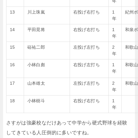
年
13
川上珠嵐
右投げ右打ち
1
紀州
年
14
平田晃将
右投げ右打ち
1
和泉
年
15
硲祐二郎
左投げ左打ち
2
和歌
年
16
小林白彪
右投げ左打ち
1
和歌
年
17
山本雄太
左投げ左打ち
2
和歌
年
18
小林樹斗
右投げ右打ち
1
年
さすがは強豪校なだけあって中学から硬式野球を経験
してきている人圧倒的に多いですね。