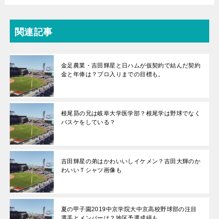
関連記事
金足農業・吉田輝星と日ハムが仮契約で結んだ契約
金と年俸は？プロ入りまでの目標も。
根尾昴の兄は岐阜大学医学部？根尾学は野球でなく
バスケをしている？
吉田輝星の弟はかわいいしイケメン？吉田大輝のか
わいいＴシャツ画像も
夏の甲子園2019中京学院大中京高校野球部の注目
選手とメンバーは？地区予選成績も