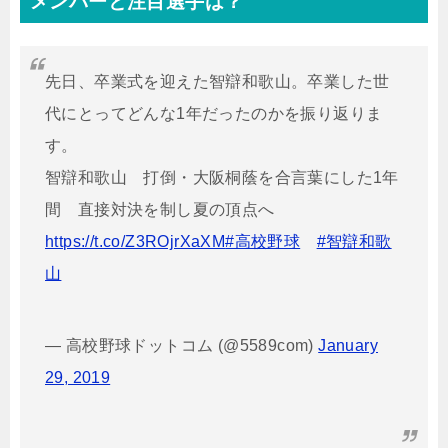
メンバーと注目選手は？
先日、卒業式を迎えた智辯和歌山。卒業した世
代にとってどんな1年だったのかを振り返りま
す。
智辯和歌山 打倒・大阪桐蔭を合言葉にした1年
間 直接対決を制し夏の頂点へ
https://t.co/Z3ROjrXaXM
#高校野球
#智辯和歌
山
— 高校野球ドットコム (@5589com)
January
29, 2019