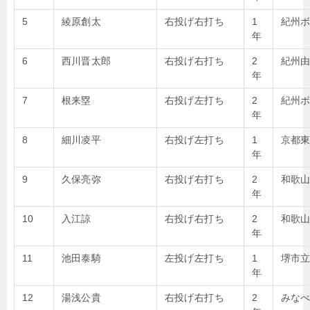
5
綾原創太
右投げ右打ち
1
紀州
年
6
西川晋太郎
右投げ右打ち
2
紀州
年
7
根来塁
右投げ左打ち
2
紀州
年
8
細川凌平
右投げ左打ち
1
京都
年
9
久保亮弥
右投げ右打ち
2
和歌
年
10
入江諒
右投げ右打ち
2
和歌
年
11
池田泰騎
左投げ左打ち
1
堺市
年
12
湯浅公貴
右投げ右打ち
2
みな