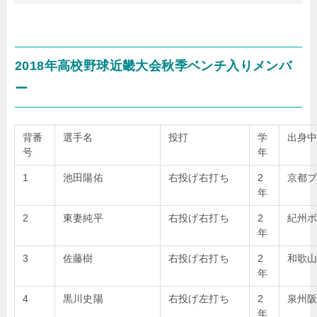
2018年高校野球近畿大会秋季ベンチ入りメンバ
ー
背番
選手名
投打
学
出身
号
年
1
池田陽佑
右投げ右打ち
2
京都
年
2
東妻純平
右投げ右打ち
2
紀州
年
3
佐藤樹
右投げ右打ち
2
和歌
年
4
黒川史陽
右投げ左打ち
2
泉州
年