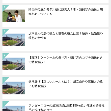
陽岱鋼の嫁がモデル級に超美人！妻・謝宛容の画像と馴
れ初めについても
坂本勇人の歴代彼女と現在の彼女は誰？独身・結婚観や
理想の女性像
【野球】ツーシームの握り方・投げ方のコツを画像付き
で徹底解説！
振り逃げ【正しいルールとは？】成立条件や三振との違
いも徹底解説
アンダースローの最速記録は誰!?150㎞近い球速を誇る投
手の投げ方のコツ