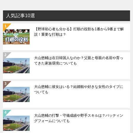
人気記事10選
【野球初心者も分かる】打順の役割を1番から9番まで解
説！重要な打順は？
大山悠輔は在日韓国人なのか？父親と母親の名前や育っ
てきた家族環境についても
大山悠輔に彼女はいる？結婚観や好きな女性のタイプに
ついても
大山悠輔の打撃・守備成績や野手スキルは？バッティン
グフォームについても