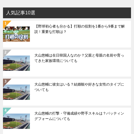
人気記事10選
【野球初心者も分かる】打順の役割を1番から9番まで解
説！重要な打順は？
大山悠輔は在日韓国人なのか？父親と母親の名前や育っ
てきた家族環境についても
大山悠輔に彼女はいる？結婚観や好きな女性のタイプに
ついても
大山悠輔の打撃・守備成績や野手スキルは？バッティン
グフォームについても