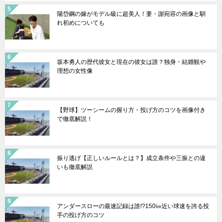
陽岱鋼の嫁がモデル級に超美人！妻・謝宛容の画像と馴
れ初めについても
坂本勇人の歴代彼女と現在の彼女は誰？独身・結婚観や
理想の女性像
【野球】ツーシームの握り方・投げ方のコツを画像付き
で徹底解説！
振り逃げ【正しいルールとは？】成立条件や三振との違
いも徹底解説
アンダースローの最速記録は誰!?150㎞近い球速を誇る投
手の投げ方のコツ