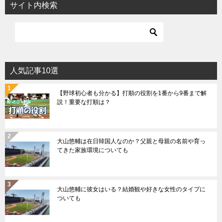
サイト内検索
人気記事10選
【野球初心者も分かる】打順の役割を1番から9番まで解
説！重要な打順は？
大山悠輔は在日韓国人なのか？父親と母親の名前や育っ
てきた家族環境についても
大山悠輔に彼女はいる？結婚観や好きな女性のタイプに
ついても