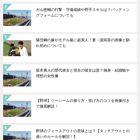
大山悠輔の打撃・守備成績や野手スキルは？バッティン
グフォームについても
陽岱鋼の嫁がモデル級に超美人！妻・謝宛容の画像と馴
れ初めについても
坂本勇人の歴代彼女と現在の彼女は誰？独身・結婚観や
理想の女性像
【野球】ツーシームの握り方・投げ方のコツを画像付き
で徹底解説！
野球のフォースアウトの意味とは？【タッチアウトとの
違いやルールを解説！】