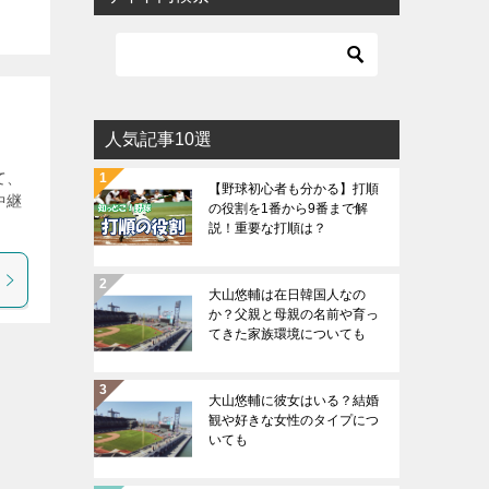
人気記事10選
て、
【野球初心者も分かる】打順
中継
の役割を1番から9番まで解
説！重要な打順は？
大山悠輔は在日韓国人なの
か？父親と母親の名前や育っ
てきた家族環境についても
大山悠輔に彼女はいる？結婚
観や好きな女性のタイプにつ
いても