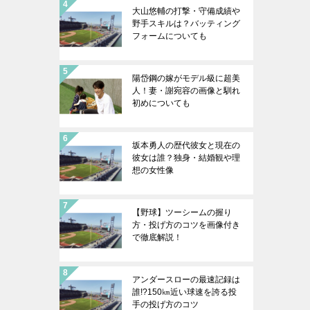
大山悠輔の打撃・守備成績や
野手スキルは？バッティング
フォームについても
陽岱鋼の嫁がモデル級に超美
人！妻・謝宛容の画像と馴れ
初めについても
坂本勇人の歴代彼女と現在の
彼女は誰？独身・結婚観や理
想の女性像
【野球】ツーシームの握り
方・投げ方のコツを画像付き
で徹底解説！
アンダースローの最速記録は
誰!?150㎞近い球速を誇る投
手の投げ方のコツ