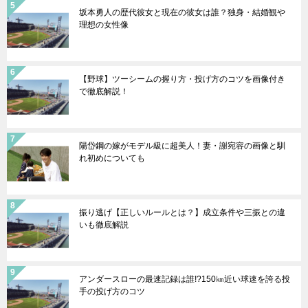
坂本勇人の歴代彼女と現在の彼女は誰？独身・結婚観や
理想の女性像
【野球】ツーシームの握り方・投げ方のコツを画像付き
で徹底解説！
陽岱鋼の嫁がモデル級に超美人！妻・謝宛容の画像と馴
れ初めについても
振り逃げ【正しいルールとは？】成立条件や三振との違
いも徹底解説
アンダースローの最速記録は誰!?150㎞近い球速を誇る投
手の投げ方のコツ