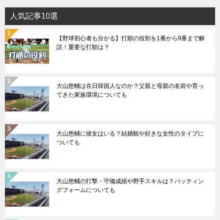
人気記事10選
【野球初心者も分かる】打順の役割を1番から9番まで解
説！重要な打順は？
大山悠輔は在日韓国人なのか？父親と母親の名前や育っ
てきた家族環境についても
大山悠輔に彼女はいる？結婚観や好きな女性のタイプに
ついても
大山悠輔の打撃・守備成績や野手スキルは？バッティン
グフォームについても