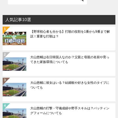
人気記事10選
【野球初心者も分かる】打順の役割を1番から9番まで解
説！重要な打順は？
大山悠輔は在日韓国人なのか？父親と母親の名前や育っ
てきた家族環境についても
大山悠輔に彼女はいる？結婚観や好きな女性のタイプに
ついても
大山悠輔の打撃・守備成績や野手スキルは？バッティン
グフォームについても