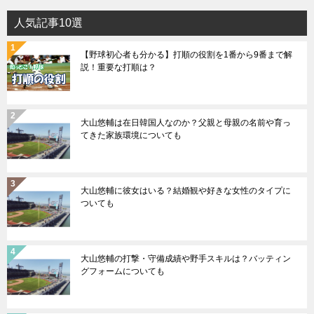
人気記事10選
【野球初心者も分かる】打順の役割を1番から9番まで解
説！重要な打順は？
大山悠輔は在日韓国人なのか？父親と母親の名前や育っ
てきた家族環境についても
大山悠輔に彼女はいる？結婚観や好きな女性のタイプに
ついても
大山悠輔の打撃・守備成績や野手スキルは？バッティン
グフォームについても