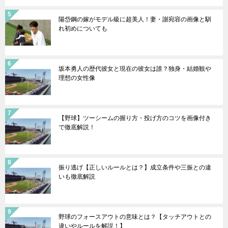
陽岱鋼の嫁がモデル級に超美人！妻・謝宛容の画像と馴
れ初めについても
坂本勇人の歴代彼女と現在の彼女は誰？独身・結婚観や
理想の女性像
【野球】ツーシームの握り方・投げ方のコツを画像付き
で徹底解説！
振り逃げ【正しいルールとは？】成立条件や三振との違
いも徹底解説
野球のフォースアウトの意味とは？【タッチアウトとの
違いやルールを解説！】