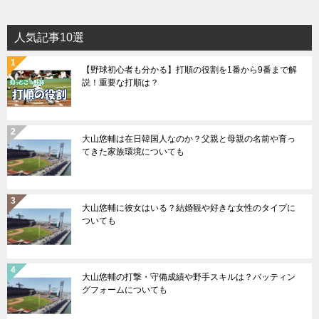
人気記事10選
【野球初心者も分かる】打順の役割を1番から9番まで解
説！重要な打順は？
大山悠輔は在日韓国人なのか？父親と母親の名前や育っ
てきた家族環境についても
大山悠輔に彼女はいる？結婚観や好きな女性のタイプに
ついても
大山悠輔の打撃・守備成績や野手スキルは？バッティン
グフォームについても