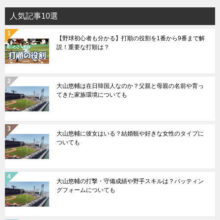
人気記事10選
【野球初心者も分かる】打順の役割を1番から9番まで解
説！重要な打順は？
大山悠輔は在日韓国人なのか？父親と母親の名前や育っ
てきた家族環境についても
大山悠輔に彼女はいる？結婚観や好きな女性のタイプに
ついても
大山悠輔の打撃・守備成績や野手スキルは？バッティン
グフォームについても