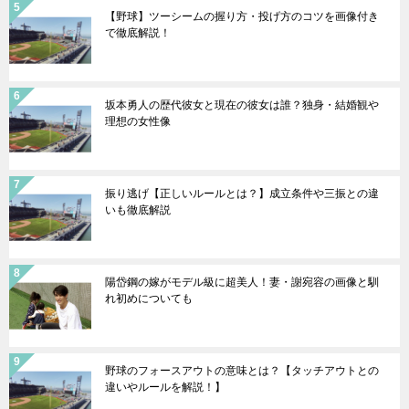
【野球】ツーシームの握り方・投げ方のコツを画像付き
で徹底解説！
坂本勇人の歴代彼女と現在の彼女は誰？独身・結婚観や
理想の女性像
振り逃げ【正しいルールとは？】成立条件や三振との違
いも徹底解説
陽岱鋼の嫁がモデル級に超美人！妻・謝宛容の画像と馴
れ初めについても
野球のフォースアウトの意味とは？【タッチアウトとの
違いやルールを解説！】