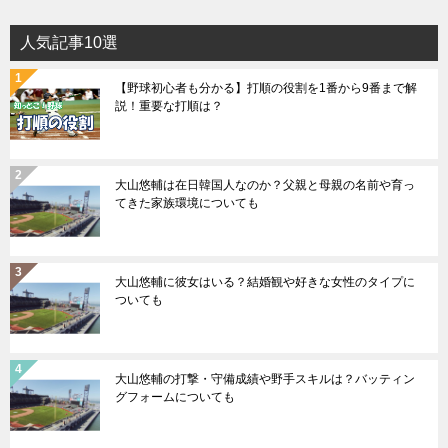
人気記事10選
【野球初心者も分かる】打順の役割を1番から9番まで解
説！重要な打順は？
大山悠輔は在日韓国人なのか？父親と母親の名前や育っ
てきた家族環境についても
大山悠輔に彼女はいる？結婚観や好きな女性のタイプに
ついても
大山悠輔の打撃・守備成績や野手スキルは？バッティン
グフォームについても