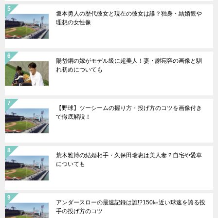
坂本勇人の歴代彼女と現在の彼女は誰？独身・結婚観や
理想の女性像
陽岱鋼の嫁がモデル級に超美人！妻・謝宛容の画像と馴
れ初めについても
【野球】ツーシームの握り方・投げ方のコツを画像付き
で徹底解説！
荒木雅博の結婚相手・久保田瑞恵は美人妻？自宅や愛車
についても
アンダースローの最速記録は誰!?150㎞近い球速を誇る投
手の投げ方のコツ