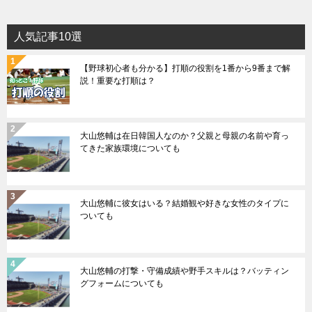
人気記事10選
【野球初心者も分かる】打順の役割を1番から9番まで解
説！重要な打順は？
大山悠輔は在日韓国人なのか？父親と母親の名前や育っ
てきた家族環境についても
大山悠輔に彼女はいる？結婚観や好きな女性のタイプに
ついても
大山悠輔の打撃・守備成績や野手スキルは？バッティン
グフォームについても