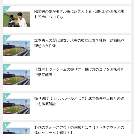
陽岱鋼の嫁がモデル級に超美人！妻・謝宛容の画像と馴
れ初めについても
坂本勇人の歴代彼女と現在の彼女は誰？独身・結婚観や
理想の女性像
【野球】ツーシームの握り方・投げ方のコツを画像付き
で徹底解説！
振り逃げ【正しいルールとは？】成立条件や三振との違
いも徹底解説
野球のフォースアウトの意味とは？【タッチアウトとの
違いやルールを解説！】