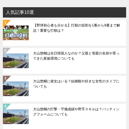
人気記事10選
【野球初心者も分かる】打順の役割を1番から9番まで解
説！重要な打順は？
大山悠輔は在日韓国人なのか？父親と母親の名前や育っ
てきた家族環境についても
大山悠輔に彼女はいる？結婚観や好きな女性のタイプに
ついても
大山悠輔の打撃・守備成績や野手スキルは？バッティン
グフォームについても