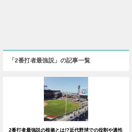
「2番打者最強説」の記事一覧
2番打者最強説の根拠とは!?近代野球での役割や適性