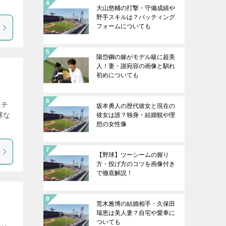
大山悠輔の打撃・守備成績や
野手スキルは？バッティング
フォームについても
陽岱鋼の嫁がモデル級に超美
人！妻・謝宛容の画像と馴れ
初めについても
ッチ
坂本勇人の歴代彼女と現在の
球な
彼女は誰？独身・結婚観や理
想の女性像
【野球】ツーシームの握り
方・投げ方のコツを画像付き
で徹底解説！
荒木雅博の結婚相手・久保田
瑞恵は美人妻？自宅や愛車に
ついても