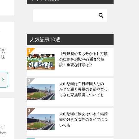
人気記事10選
手打
【野球初心者も分かる】打順
を味
の役割を1番から9番まで解
説！重要な打順は？
大山悠輔は在日韓国人なの
か？父親と母親の名前や育っ
てきた家族環境についても
大山悠輔に彼女はいる？結婚
観や好きな女性のタイプにつ
いても
はず
学生