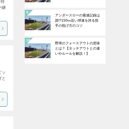
る特
中継
アンダースローの最速記録は
誰!?150㎞近い球速を誇る投
手の投げ方のコツ
野球のフォースアウトの意味
とは？【タッチアウトとの違
いやルールを解説！】
ピッ
げと