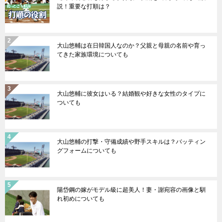
説！重要な打順は？
大山悠輔は在日韓国人なのか？父親と母親の名前や育っ
てきた家族環境についても
大山悠輔に彼女はいる？結婚観や好きな女性のタイプに
ついても
大山悠輔の打撃・守備成績や野手スキルは？バッティン
グフォームについても
陽岱鋼の嫁がモデル級に超美人！妻・謝宛容の画像と馴
れ初めについても