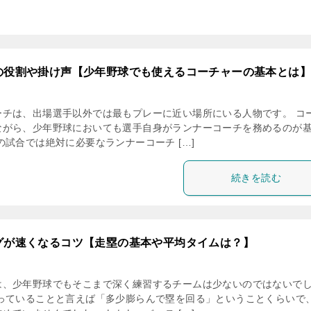
覧
の役割や掛け声【少年野球でも使えるコーチャーの基本とは】
ーチは、出場選手以外では最もプレーに近い場所にいる人物です。 コ
ながら、少年野球においても選手自身がランナーコーチを務めるのが
の試合では絶対に必要なランナーコーチ […]
続きを読む
グが速くなるコツ【走塁の基本や平均タイムは？】
は、少年野球でもそこまで深く練習するチームは少ないのではないで
知っていることと言えば「多少膨らんで塁を回る」ということくらいで