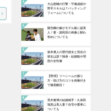
大山悠輔の打撃・守備成績や
野手スキルは？バッティング
フォームについても
陽岱鋼の嫁がモデル級に超美
人！妻・謝宛容の画像と馴れ
初めについても
坂本勇人の歴代彼女と現在の
彼女は誰？独身・結婚観や理
想の女性像
【野球】ツーシームの握り
方・投げ方のコツを画像付き
で徹底解説！
荒木雅博の結婚相手・久保田
瑞恵は美人妻？自宅や愛車に
ついても