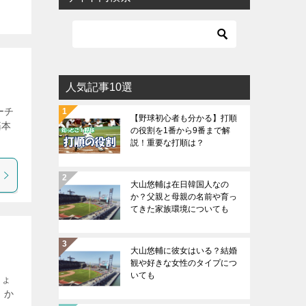
人気記事10選
ーチ
【野球初心者も分かる】打順
基本
の役割を1番から9番まで解
説！重要な打順は？
大山悠輔は在日韓国人なの
か？父親と母親の名前や育っ
てきた家族環境についても
大山悠輔に彼女はいる？結婚
観や好きな女性のタイプにつ
いても
しょ
、か