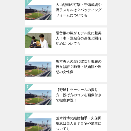
大山悠輔の打撃・守備成績や
野手スキルは？バッティング
フォームについても
陽岱鋼の嫁がモデル級に超美
人！妻・謝宛容の画像と馴れ
初めについても
坂本勇人の歴代彼女と現在の
彼女は誰？独身・結婚観や理
想の女性像
【野球】ツーシームの握り
方・投げ方のコツを画像付き
で徹底解説！
荒木雅博の結婚相手・久保田
瑞恵は美人妻？自宅や愛車に
ついても