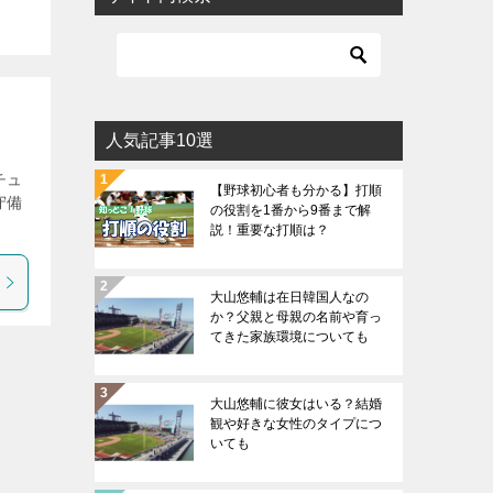
人気記事10選
チュ
【野球初心者も分かる】打順
守備
の役割を1番から9番まで解
説！重要な打順は？
大山悠輔は在日韓国人なの
か？父親と母親の名前や育っ
てきた家族環境についても
大山悠輔に彼女はいる？結婚
観や好きな女性のタイプにつ
いても