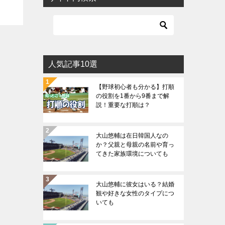
人気記事10選
【野球初心者も分かる】打順
の役割を1番から9番まで解
説！重要な打順は？
大山悠輔は在日韓国人なの
か？父親と母親の名前や育っ
てきた家族環境についても
大山悠輔に彼女はいる？結婚
観や好きな女性のタイプにつ
いても