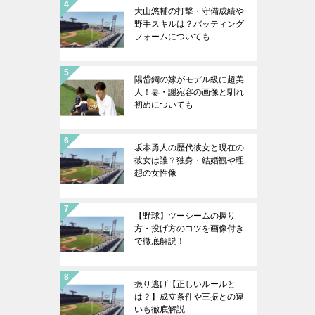
大山悠輔の打撃・守備成績や
野手スキルは？バッティング
フォームについても
陽岱鋼の嫁がモデル級に超美
人！妻・謝宛容の画像と馴れ
初めについても
坂本勇人の歴代彼女と現在の
彼女は誰？独身・結婚観や理
想の女性像
【野球】ツーシームの握り
方・投げ方のコツを画像付き
で徹底解説！
振り逃げ【正しいルールと
は？】成立条件や三振との違
いも徹底解説