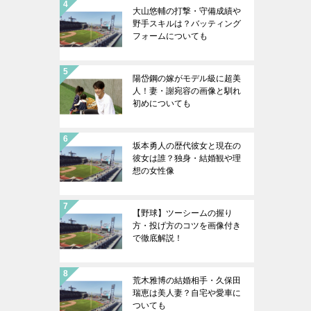
大山悠輔の打撃・守備成績や
野手スキルは？バッティング
フォームについても
陽岱鋼の嫁がモデル級に超美
人！妻・謝宛容の画像と馴れ
初めについても
坂本勇人の歴代彼女と現在の
彼女は誰？独身・結婚観や理
想の女性像
【野球】ツーシームの握り
方・投げ方のコツを画像付き
で徹底解説！
荒木雅博の結婚相手・久保田
瑞恵は美人妻？自宅や愛車に
ついても