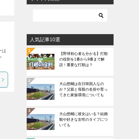
人気記事10選
ーは
【野球初心者も分かる】打順
ー
の役割を1番から9番まで解
説！重要な打順は？
大山悠輔は在日韓国人なの
か？父親と母親の名前や育っ
てきた家族環境についても
大山悠輔に彼女はいる？結婚
観や好きな女性のタイプにつ
いても