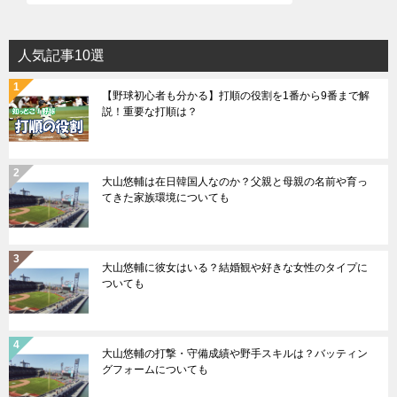
人気記事10選
【野球初心者も分かる】打順の役割を1番から9番まで解
説！重要な打順は？
大山悠輔は在日韓国人なのか？父親と母親の名前や育っ
てきた家族環境についても
大山悠輔に彼女はいる？結婚観や好きな女性のタイプに
ついても
大山悠輔の打撃・守備成績や野手スキルは？バッティン
グフォームについても