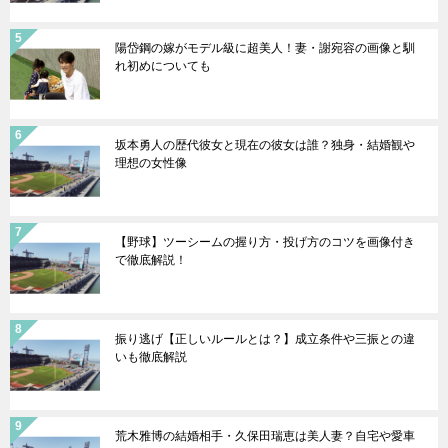
陽岱鋼の嫁がモデル級に超美人！妻・謝宛容の画像と馴
れ初めについても
坂本勇人の歴代彼女と現在の彼女は誰？独身・結婚観や
理想の女性像
【野球】ツーシームの握り方・投げ方のコツを画像付き
で徹底解説！
振り逃げ【正しいルールとは？】成立条件や三振との違
いも徹底解説
荒木雅博の結婚相手・久保田瑞恵は美人妻？自宅や愛車