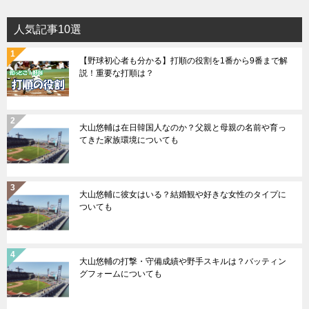
人気記事10選
【野球初心者も分かる】打順の役割を1番から9番まで解
説！重要な打順は？
大山悠輔は在日韓国人なのか？父親と母親の名前や育っ
てきた家族環境についても
大山悠輔に彼女はいる？結婚観や好きな女性のタイプに
ついても
大山悠輔の打撃・守備成績や野手スキルは？バッティン
グフォームについても