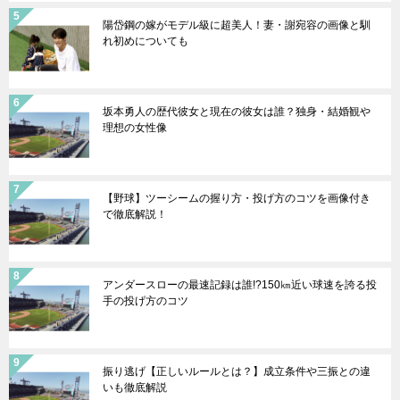
陽岱鋼の嫁がモデル級に超美人！妻・謝宛容の画像と馴
れ初めについても
坂本勇人の歴代彼女と現在の彼女は誰？独身・結婚観や
理想の女性像
【野球】ツーシームの握り方・投げ方のコツを画像付き
で徹底解説！
アンダースローの最速記録は誰!?150㎞近い球速を誇る投
手の投げ方のコツ
振り逃げ【正しいルールとは？】成立条件や三振との違
いも徹底解説