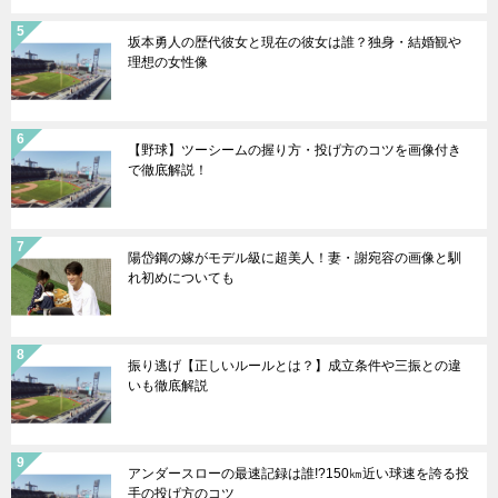
坂本勇人の歴代彼女と現在の彼女は誰？独身・結婚観や
理想の女性像
【野球】ツーシームの握り方・投げ方のコツを画像付き
で徹底解説！
陽岱鋼の嫁がモデル級に超美人！妻・謝宛容の画像と馴
れ初めについても
振り逃げ【正しいルールとは？】成立条件や三振との違
いも徹底解説
アンダースローの最速記録は誰!?150㎞近い球速を誇る投
手の投げ方のコツ