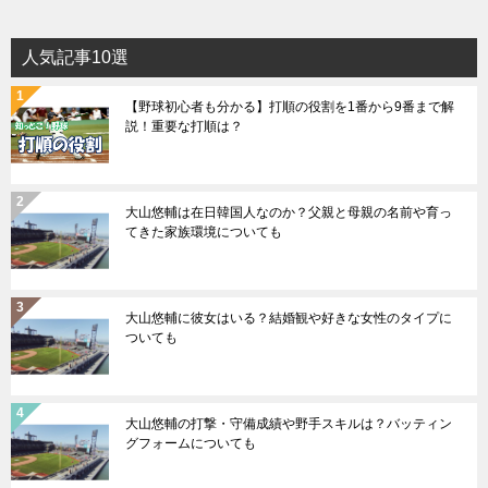
人気記事10選
【野球初心者も分かる】打順の役割を1番から9番まで解
説！重要な打順は？
大山悠輔は在日韓国人なのか？父親と母親の名前や育っ
てきた家族環境についても
大山悠輔に彼女はいる？結婚観や好きな女性のタイプに
ついても
大山悠輔の打撃・守備成績や野手スキルは？バッティン
グフォームについても