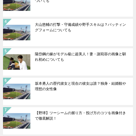
ついても
大山悠輔の打撃・守備成績や野手スキルは？バッティン
グフォームについても
陽岱鋼の嫁がモデル級に超美人！妻・謝宛容の画像と馴
れ初めについても
坂本勇人の歴代彼女と現在の彼女は誰？独身・結婚観や
理想の女性像
【野球】ツーシームの握り方・投げ方のコツを画像付き
で徹底解説！