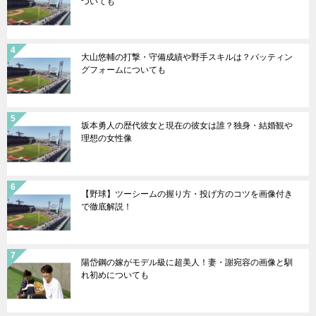
ついても
大山悠輔の打撃・守備成績や野手スキルは？バッティン
グフォームについても
坂本勇人の歴代彼女と現在の彼女は誰？独身・結婚観や
理想の女性像
【野球】ツーシームの握り方・投げ方のコツを画像付き
で徹底解説！
陽岱鋼の嫁がモデル級に超美人！妻・謝宛容の画像と馴
れ初めについても